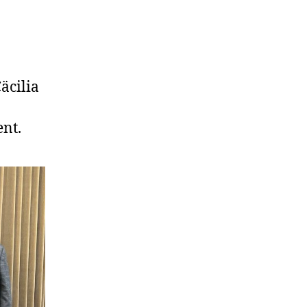
äcilia
nt.