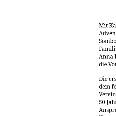
Mit Ka
Advent
Sombor
Famili
Anna 
die Vo
Die er
dem fe
Verein
50 Jah
Anspre