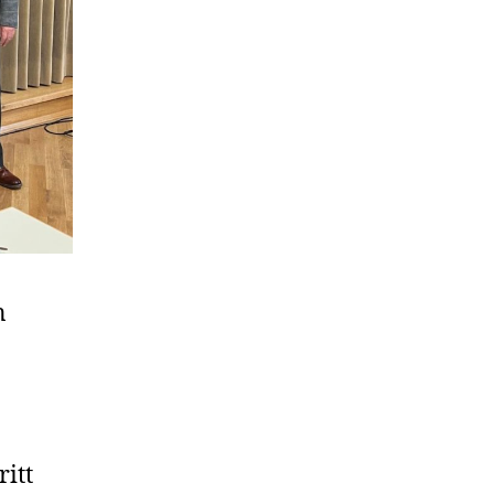
n
itt