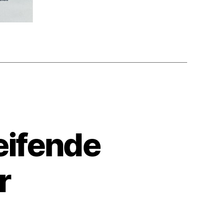
eifende
r