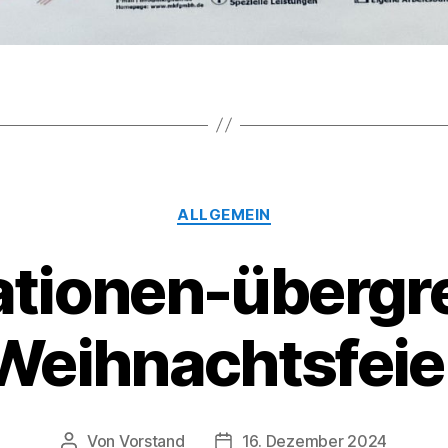
Kategorien
ALLGEMEIN
tionen-übergr
Weihnachtsfeie
Von
Vorstand
16. Dezember 2024
Beitragsautor
Veröffentlichungsdatum