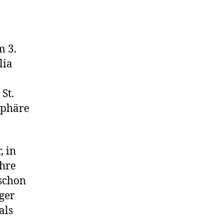
m 3.
lia
St.
sphäre
, in
Ihre
 schon
iger
als