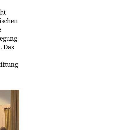
ht
lischen
e
wegung
. Das
iftung