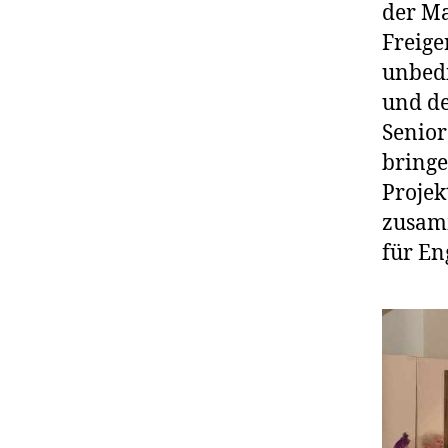
der Ma
Freige
unbedi
und de
Senior
bringe
Projek
zusamm
für En