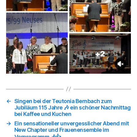
←
Singen bei der Teutonia Bernbach zum
Jubiläum 115 Jahre 🎶 ein schöner Nachmittag
bei Kaffee und Kuchen
→
Ein sensationeller unvergesslicher Abend mit
New Chapter und Frauenensemble im
Vorprogramm 🎶👍